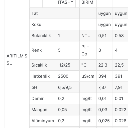
ITASHY
BİRİM
Tat
uygun
uygun
Koku
uygun
uygun
Bulanıklık
1
NTU
0,51
0,58
Pt –
Renk
5
3
4
Co
ARITILMIŞ
SU
o
Sıcaklık
12/25
C
22,3
22,5
İletkenlik
2500
μS/cm
394
391
pH
6,5/9,5
7,87
7,91
Demir
0,2
mg/lt
0,01
0,01
Mangan
0,05
mg/lt
0,03
0,022
Alüminyum
0,2
mg/lt
0,025
0,026