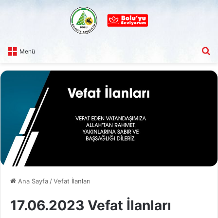
A
Menü
Ana Sayfa
/
Vefat İlanları
17.06.2023 Vefat İlanları