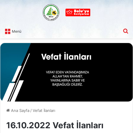
A
Menü
Ana Sayfa
/
Vefat İlanları
16.10.2022 Vefat İlanları