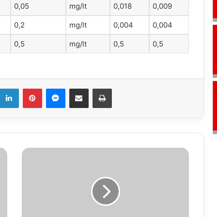
0,05
mg/lt
0,018
0,009
0,2
mg/lt
0,004
0,004
0,5
mg/lt
0,5
0,5
k
LinkedIn
Pinterest
Messenger
E-Mail ile paylaş
Yazdır
Atatürk'ün
Bolu'ya
gelişinin
85'nci
yıl
dönümünü
kutluyoruz