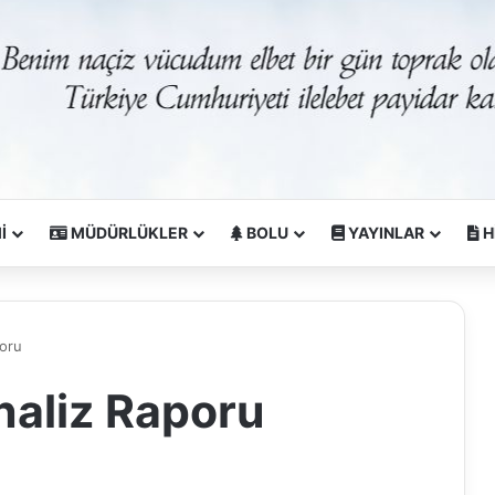
İ
MÜDÜRLÜKLER
BOLU
YAYINLAR
H
poru
naliz Raporu