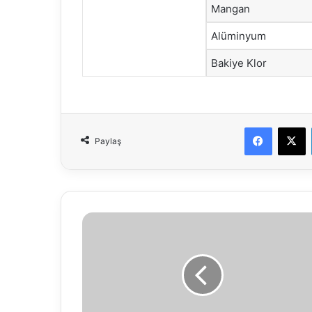
Mangan
Alüminyum
Bakiye Klor
Faceboo
X
Paylaş
Başkan
Özcan
mahalle
muhtarlarıyla
bir
araya
geldi