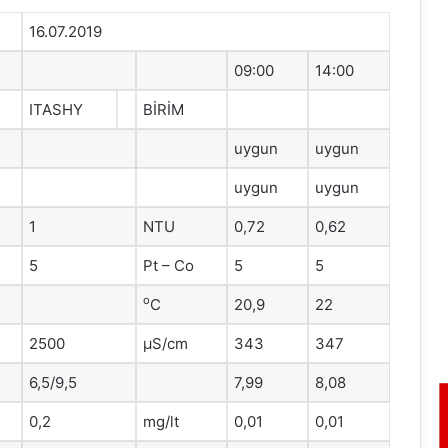
16.07.2019
09:00
14:00
ITASHY
BİRİM
uygun
uygun
uygun
uygun
1
NTU
0,72
0,62
5
Pt – Co
5
5
o
C
20,9
22
2500
μS/cm
343
347
6,5/9,5
7,99
8,08
0,2
mg/lt
0,01
0,01