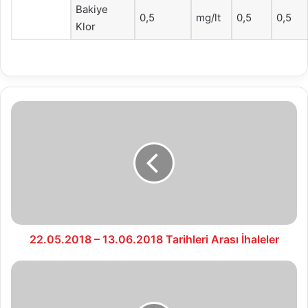
Bakiye
0,5
mg/lt
0,5
0,5
Klor
22.05.2018
–
13.06.2018
Tarihleri
Arası
İhaleler
22.05.2018 – 13.06.2018 Tarihleri Arası İhaleler
16.05.2018
SU
ANALİZ