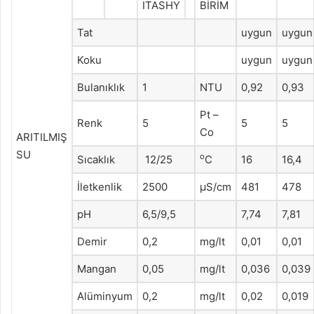
ITASHY
BİRİM
Tat
uygun
uygun
Koku
uygun
uygun
Bulanıklık
1
NTU
0,92
0,93
Pt –
Renk
5
5
5
Co
ARITILMIŞ
SU
o
Sıcaklık
12/25
C
16
16,4
İletkenlik
2500
μS/cm
481
478
pH
6,5/9,5
7,74
7,81
Demir
0,2
mg/lt
0,01
0,01
Mangan
0,05
mg/lt
0,036
0,039
Alüminyum
0,2
mg/lt
0,02
0,019