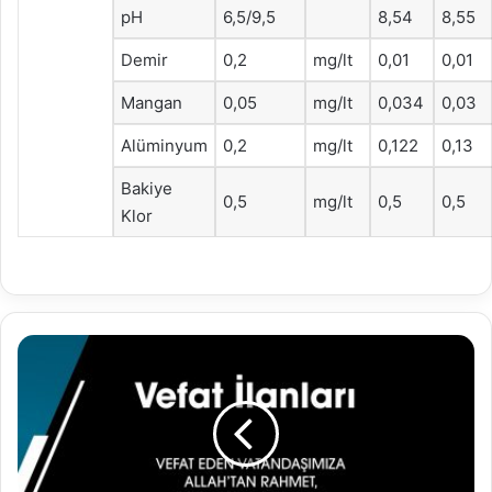
pH
6,5/9,5
8,54
8,55
Demir
0,2
mg/lt
0,01
0,01
Mangan
0,05
mg/lt
0,034
0,03
Alüminyum
0,2
mg/lt
0,122
0,13
Bakiye
0,5
mg/lt
0,5
0,5
Klor
16.03.2023
Vefat
İlanları