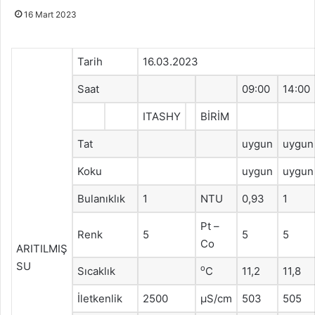
16 Mart 2023
Tarih
16.03.2023
Saat
09:00
14:00
ITASHY
BİRİM
Tat
uygun
uygun
Koku
uygun
uygun
Bulanıklık
1
NTU
0,93
1
Pt –
Renk
5
5
5
Co
ARITILMIŞ
SU
o
Sıcaklık
C
11,2
11,8
İletkenlik
2500
μS/cm
503
505