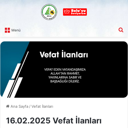
A
Menü
Ana Sayfa
/
Vefat İlanları
16.02.2025 Vefat İlanları