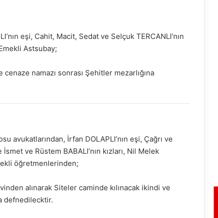
I’nın eşi, Cahit, Macit, Sedat ve Selçuk TERCANLI’nın
Emekli Astsubay;
e cenaze namazı sonrası Şehitler mezarlığına
osu avukatlarından, İrfan DOLAPLI’nın eşi, Çağrı ve
İsmet ve Rüstem BABALI’nın kızları, Nil Melek
ekli öğretmenlerinden;
nden alınarak Siteler caminde kılınacak ikindi ve
 defnedilecktir.