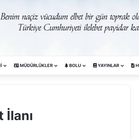
İ
MÜDÜRLÜKLER
BOLU
YAYINLAR
H
 İlanı