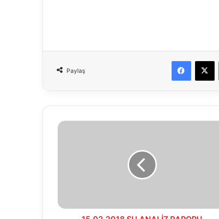
Faceboo
X
Paylaş
15.02.2018
SU
ANALİZ
RAPORU
15.02.2018 SU ANALİZ RAPORU