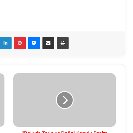
k
LinkedIn
Pinterest
Messenger
E-Mail ile paylaş
Yazdır
"Bolu’da
Tarih
ve
Doğa"
Konulu
Resim
Yarışması
(Şartname
-
2018)
"Bolu’da Tarih ve Doğa" Konulu Resim