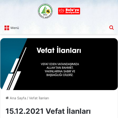
A
Menü
Ana Sayfa
/
Vefat İlanları
15.12.2021 Vefat İlanları