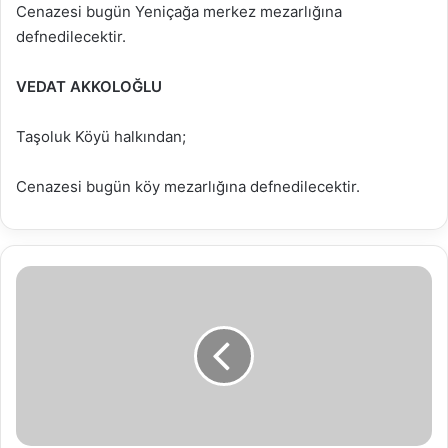
Cenazesi bugün Yeniçağa merkez mezarlığına
defnedilecektir.
VEDAT AKKOLOĞLU
Taşoluk Köyü halkından;
Cenazesi bugün köy mezarlığına defnedilecektir.
SAADET
PARTİSİ
İL
YÖNETİMİNDEN
BAŞKAN
ÖZCAN'A
ZİYARET