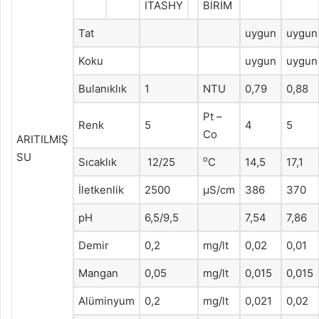
ITASHY
BİRİM
Tat
uygun
uygun
Koku
uygun
uygun
Bulanıklık
1
NTU
0,79
0,88
Pt –
Renk
5
4
5
Co
ARITILMIŞ
SU
o
Sıcaklık
12/25
C
14,5
17,1
İletkenlik
2500
μS/cm
386
370
pH
6,5/9,5
7,54
7,86
Demir
0,2
mg/lt
0,02
0,01
Mangan
0,05
mg/lt
0,015
0,015
Alüminyum
0,2
mg/lt
0,021
0,02