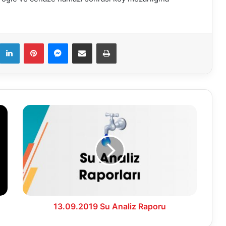
k
LinkedIn
Pinterest
Messenger
E-Mail ile paylaş
Yazdır
13.09.2019
Su
Analiz
Raporu
13.09.2019 Su Analiz Raporu