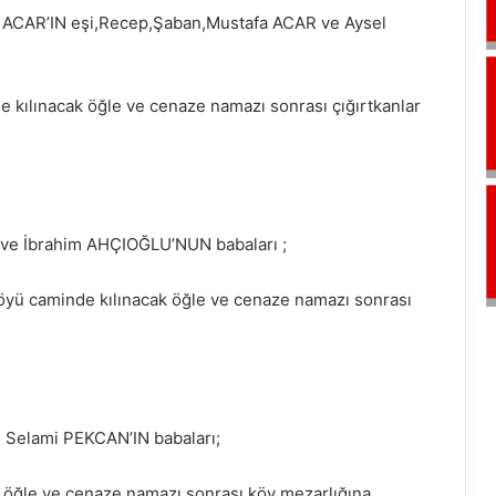
n ACAR’IN eşi,Recep,Şaban,Mustafa ACAR ve Aysel
kılınacak öğle ve cenaze namazı sonrası çığırtkanlar
r ve İbrahim AHÇIOĞLU’NUN babaları ;
öyü caminde kılınacak öğle ve cenaze namazı sonrası
e Selami PEKCAN’IN babaları;
 öğle ve cenaze namazı sonrası köy mezarlığına