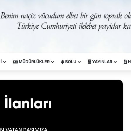
İ
MÜDÜRLÜKLER
BOLU
YAYINLAR
H