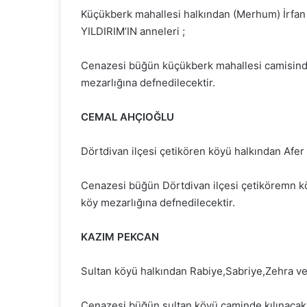
Küçükberk mahallesi halkından (Merhum) İrfa
YILDIRIM’IN anneleri ;
Cenazesi büğün küçükberk mahallesi camisinde 
mezarlığına defnedilecektir.
CEMAL AHÇIOĞLU
Dörtdivan ilçesi çetikören köyü halkından Afe
Cenazesi büğün Dörtdivan ilçesi çetiköremn k
köy mezarlığına defnedilecektir.
KAZIM PEKCAN
Sultan köyü halkından Rabiye,Sabriye,Zehra v
Cenazesi büğün sultan köyü caminde kılınacak