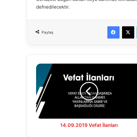
defnedilecektir.
Faceboo
X
Paylaş
14.09.2019
Vefat
İlanları
14.09.2019 Vefat İlanları