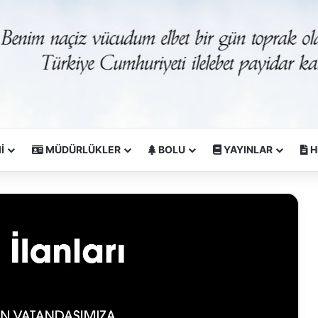
İ
MÜDÜRLÜKLER
BOLU
YAYINLAR
H