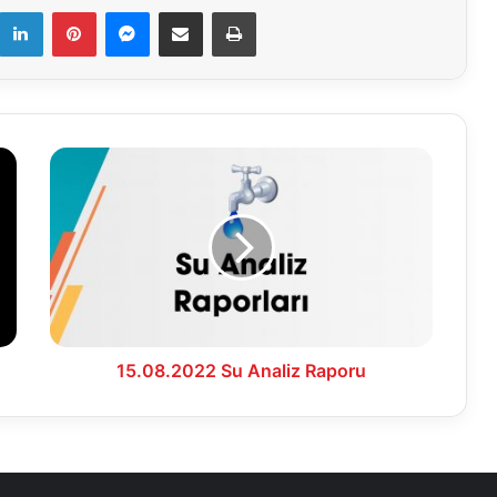
k
LinkedIn
Pinterest
Messenger
E-Mail ile paylaş
Yazdır
15.08.2022
Su
Analiz
Raporu
15.08.2022 Su Analiz Raporu