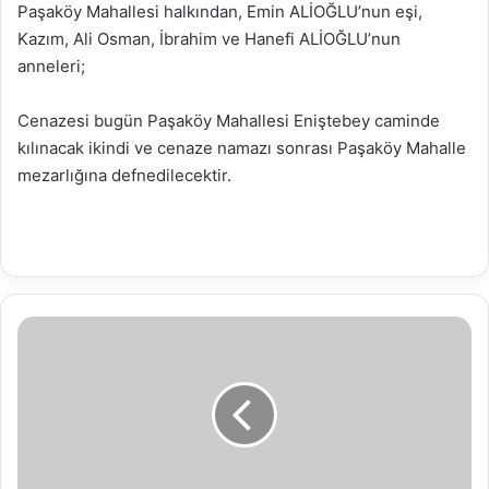
Paşaköy Mahallesi halkından, Emin ALİOĞLU’nun eşi,
Kazım, Ali Osman, İbrahim ve Hanefi ALİOĞLU’nun
anneleri;
Cenazesi bugün Paşaköy Mahallesi Eniştebey caminde
kılınacak ikindi ve cenaze namazı sonrası Paşaköy Mahalle
mezarlığına defnedilecektir.
14.08.2018
SU
ANALİZ
RAPORU