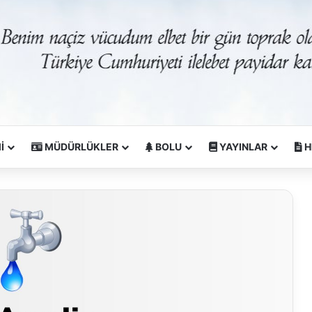
İ
MÜDÜRLÜKLER
BOLU
YAYINLAR
H