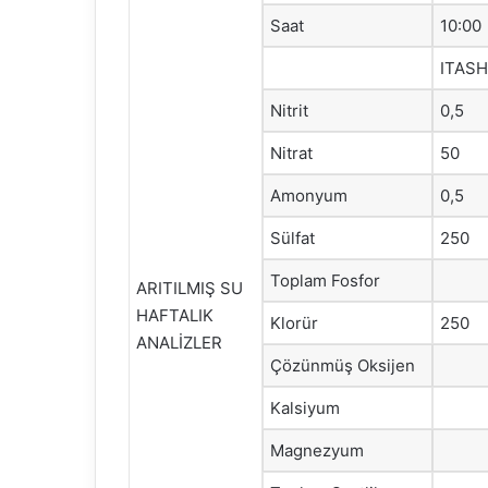
Saat
10:00
ITAS
Nitrit
0,5
Nitrat
50
Amonyum
0,5
Sülfat
250
Toplam Fosfor
ARITILMIŞ SU
HAFTALIK
Klorür
250
ANALİZLER
Çözünmüş Oksijen
Kalsiyum
Magnezyum