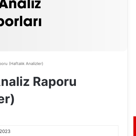
oru (Haftalık Analizler)
naliz Raporu
er)
.2023