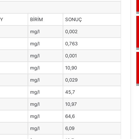
HY
BİRİM
SONUÇ
mg/l
0,002
mg/l
0,763
mg/l
0,001
mg/l
10,90
mg/l
0,029
mg/l
45,7
mg/l
10,97
mg/l
64,6
mg/l
6,09