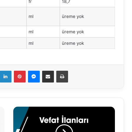
fr
18,7
ml
üreme yok
ml
üreme yok
ml
üreme yok
k
LinkedIn
Pinterest
Messenger
E-Mail ile paylaş
Yazdır
16.02.2023
Vefat
İlanları