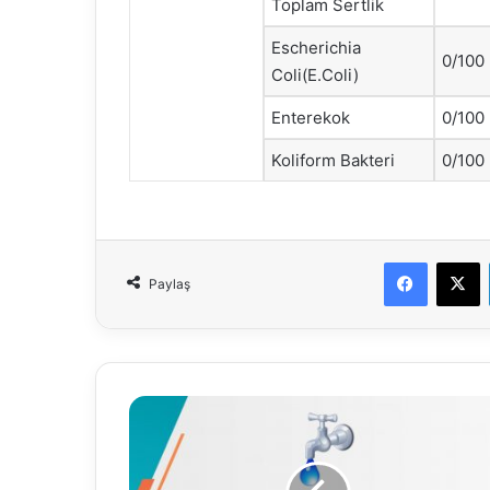
Toplam Sertlik
Escherichia
0/100
Coli(E.Coli)
Enterekok
0/100
Koliform Bakteri
0/100
Faceboo
X
Paylaş
15.02.2023
Su
Analiz
Raporu