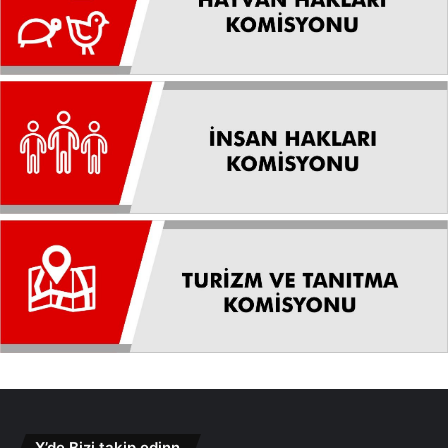
X’de Bizi takip edinn