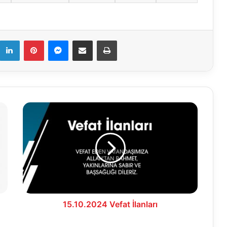
k
LinkedIn
Pinterest
Messenger
E-Mail ile paylaş
Yazdır
15.10.2024
Vefat
İlanları
15.10.2024 Vefat İlanları