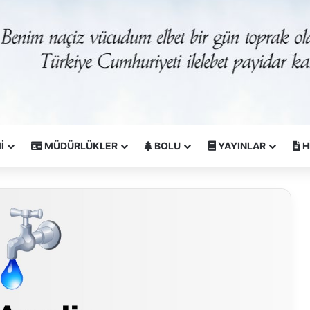
İ
MÜDÜRLÜKLER
BOLU
YAYINLAR
H