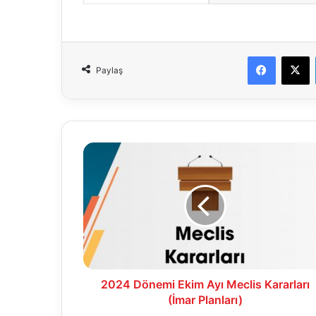
Faceboo
X
Paylaş
2024
Dönemi
Ekim
Ayı
Meclis
Kararları
(İmar
Planları)
2024 Dönemi Ekim Ayı Meclis Kararları
(İmar Planları)