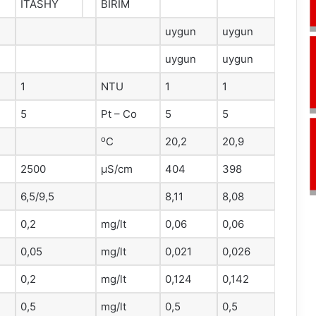
ITASHY
BİRİM
uygun
uygun
uygun
uygun
1
NTU
1
1
5
Pt – Co
5
5
o
C
20,2
20,9
2500
μS/cm
404
398
6,5/9,5
8,11
8,08
0,2
mg/lt
0,06
0,06
0,05
mg/lt
0,021
0,026
0,2
mg/lt
0,124
0,142
0,5
mg/lt
0,5
0,5