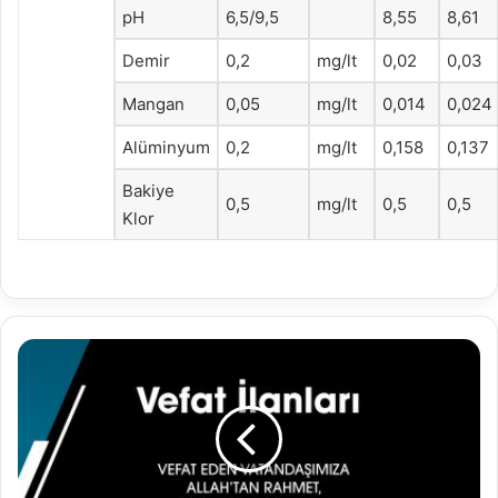
pH
6,5/9,5
8,55
8,61
Demir
0,2
mg/lt
0,02
0,03
Mangan
0,05
mg/lt
0,014
0,024
Alüminyum
0,2
mg/lt
0,158
0,137
Bakiye
0,5
mg/lt
0,5
0,5
Klor
14.09.2023
Vefat
İlanları