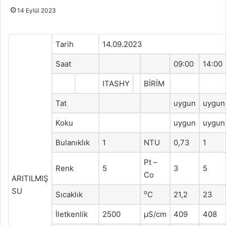
14 Eylül 2023
Tarih
14.09.2023
Saat
09:00
14:00
ITASHY
BİRİM
Tat
uygun
uygun
Koku
uygun
uygun
Bulanıklık
1
NTU
0,73
1
Pt –
Renk
5
3
5
Co
ARITILMIŞ
SU
o
Sıcaklık
C
21,2
23
İletkenlik
2500
μS/cm
409
408