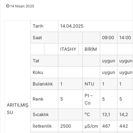
14 Nisan 2025
Tarih
14.04.2025
Saat
09:00
14:00
ITASHY
BİRİM
Tat
uygun
uygun
Koku
uygun
uygun
Bulanıklık
1
NTU
1
1
Pt –
Renk
5
5
5
Co
ARITILMIŞ
SU
o
Sıcaklık
C
13,1
14,2
İletkenlik
2500
μS/cm
467
442