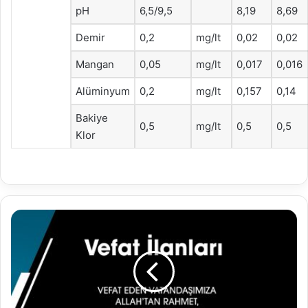
pH
6,5/9,5
8,19
8,69
Demir
0,2
mg/lt
0,02
0,02
Mangan
0,05
mg/lt
0,017
0,016
Alüminyum
0,2
mg/lt
0,157
0,14
Bakiye
0,5
mg/lt
0,5
0,5
Klor
14.04.2025
Vefat
İlanları