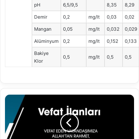
pH
6,5/9,5
8,35
8,29
Demir
0,2
mg/lt
0,03
0,02
Mangan
0,05
mg/lt
0,032
0,029
Alüminyum
0,2
mg/lt
0,152
0,133
Bakiye
0,5
mg/lt
0,5
0,5
Klor
13.10.2022
Vefat
İlanları