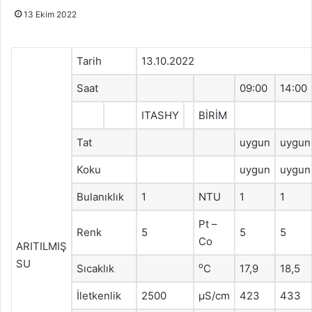
13 Ekim 2022
Tarih
13.10.2022
Saat
09:00
14:00
ITASHY
BİRİM
Tat
uygun
uygun
Koku
uygun
uygun
Bulanıklık
1
NTU
1
1
Pt –
Renk
5
5
5
Co
ARITILMIŞ
SU
o
Sıcaklık
C
17,9
18,5
İletkenlik
2500
μS/cm
423
433