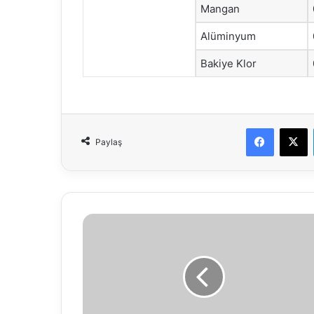
Mangan
Alüminyum
Bakiye Klor
Faceboo
X
Paylaş
13.03.2018
Vefat
İlanı