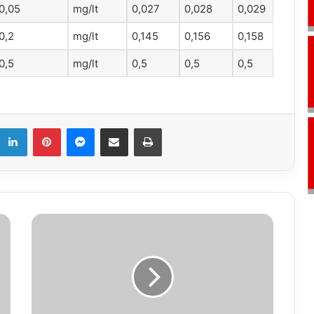
0,05
mg/lt
0,027
0,028
0,029
0,2
mg/lt
0,145
0,156
0,158
0,5
mg/lt
0,5
0,5
0,5
k
LinkedIn
Pinterest
Messenger
E-Mail ile paylaş
Yazdır
14.03.2018
VEFAT
İLANLARI