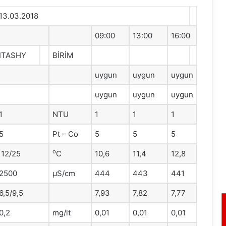
13.03.2018
09:00
13:00
16:00
ITASHY
BİRİM
uygun
uygun
uygun
uygun
uygun
uygun
1
NTU
1
1
1
5
Pt – Co
5
5
5
o
12/25
C
10,6
11,4
12,8
2500
μS/cm
444
443
441
6,5/9,5
7,93
7,82
7,77
0,2
mg/lt
0,01
0,01
0,01