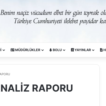
İ
MÜDÜRLÜKLER
BOLU
YAYINLAR
H
RAPORU
 ANALİZ RAPORU