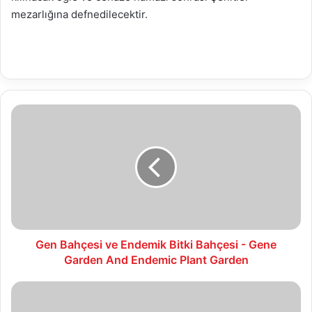
mezarlığına defnedilecektir.
Gen
Bahçesi
ve
Endemik
Bitki
Bahçesi
-
Gene
Garden
And
Gen Bahçesi ve Endemik Bitki Bahçesi - Gene
Endemic
Garden And Endemic Plant Garden
Plant
Garden
12.02.2018
Hal