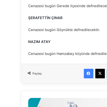
Cenazesi bugün Gerede ilçesinde defnedilecek
ŞERAFETTİN ÇINAR
Cenazesi bugün Göynükte defnedilecektir.
NAZIM ATAY
Cenazesi bugün Hamzabey köyünde defnedilec
Faceboo
X
Paylaş
11.12.2020
Su