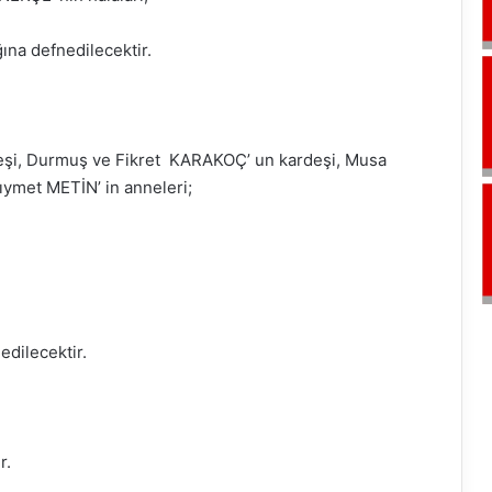
ına defnedilecektir.
 eşi, Durmuş ve Fikret KARAKOÇ’ un kardeşi, Musa
met METİN’ in anneleri;
dilecektir.
r.