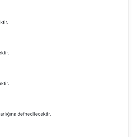
tir.
ktir.
ktir.
rlığına defnedilecektir.