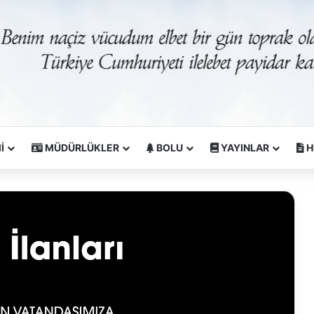
İ
MÜDÜRLÜKLER
BOLU
YAYINLAR
H