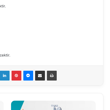
tir.
ektir.
k
LinkedIn
Pinterest
Messenger
E-Mail ile paylaş
Yazdır
12.12.2020
Su