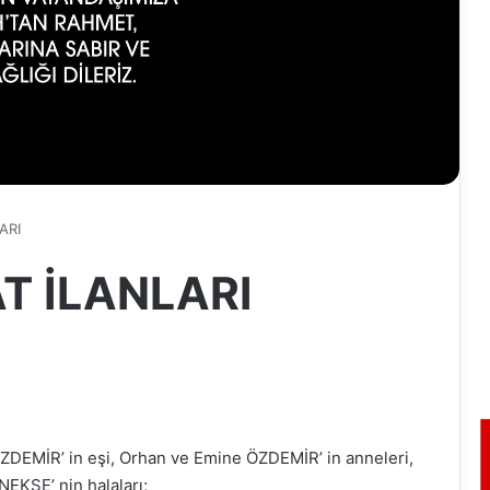
ARI
AT İLANLARI
ZDEMİR’ in eşi, Orhan ve Emine ÖZDEMİR’ in anneleri,
EKŞE’ nin halaları;