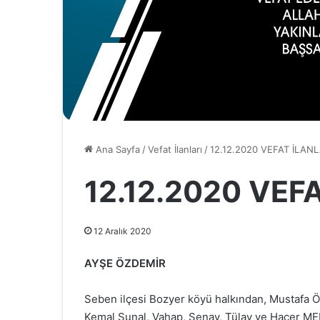
Ana Sayfa
/
Vefat İlanları
/
12.12.2020 VEFAT İLANL
12.12.2020 VEF
12 Aralık 2020
AYŞE ÖZDEMİR
Seben ilçesi Bozyer köyü halkından, Mustafa Ö
Kemal Sunal, Vahap, Şenay, Tülay ve Hacer MEN