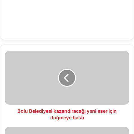
Bolu
Belediyesi
kazandıracağı
yeni
eser
için
düğmeye
bastı
Bolu Belediyesi kazandıracağı yeni eser için
düğmeye bastı
Umutkent