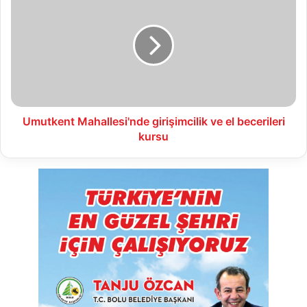
Mahallesi'nde
girişimcilik
ve
el
becerileri
kursu
Umutkent Mahallesi'nde girişimcilik ve el becerileri
kursu