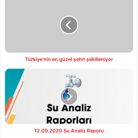
en
güzel
şehri
şekilleniyor
Türkiye’nin en güzel şehri şekilleniyor
12.09.2020
Su
Analiz
Raporu
12.09.2020 Su Analiz Raporu