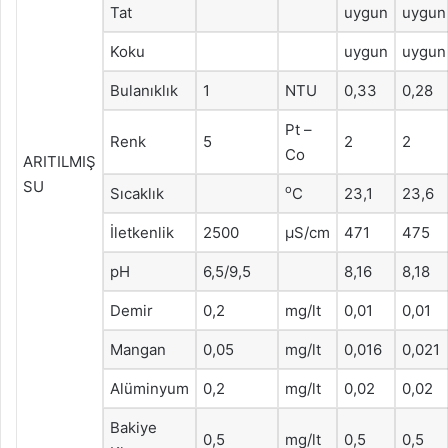
Tat
uygun
uygun
Koku
uygun
uygun
Bulanıklık
1
NTU
0,33
0,28
Pt –
Renk
5
2
2
Co
ARITILMIŞ
SU
o
Sıcaklık
C
23,1
23,6
İletkenlik
2500
μS/cm
471
475
pH
6,5/9,5
8,16
8,18
Demir
0,2
mg/lt
0,01
0,01
Mangan
0,05
mg/lt
0,016
0,021
Alüminyum
0,2
mg/lt
0,02
0,02
Bakiye
0,5
mg/lt
0,5
0,5