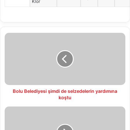
Klor
Bolu
Belediyesi
şimdi
de
selzedelerin
yardımına
koştu
Bolu Belediyesi şimdi de selzedelerin yardımına
koştu
Bolu’nun
Sultanları’ndan
Başkan
Özcan’a