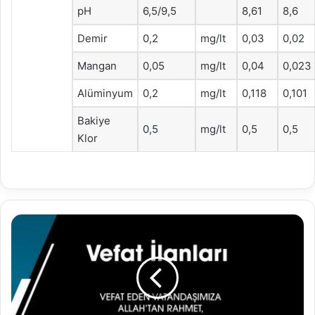
pH
6,5/9,5
8,61
8,6
Demir
0,2
mg/lt
0,03
0,02
Mangan
0,05
mg/lt
0,04
0,023
Alüminyum
0,2
mg/lt
0,118
0,101
Bakiye
0,5
mg/lt
0,5
0,5
Klor
12.07.2021
Vefat
İlanları