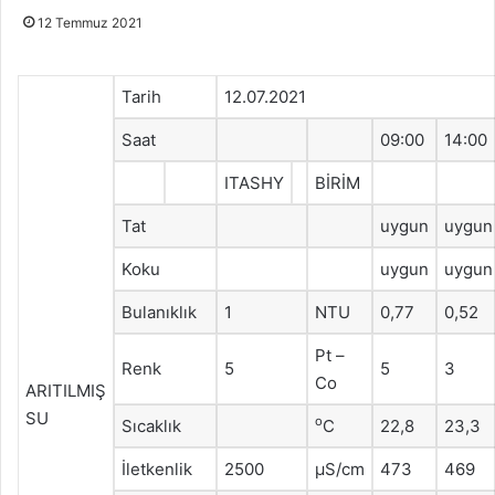
12 Temmuz 2021
Tarih
12.07.2021
Saat
09:00
14:00
ITASHY
BİRİM
Tat
uygun
uygun
Koku
uygun
uygun
Bulanıklık
1
NTU
0,77
0,52
Pt –
Renk
5
5
3
Co
ARITILMIŞ
SU
o
Sıcaklık
C
22,8
23,3
İletkenlik
2500
μS/cm
473
469