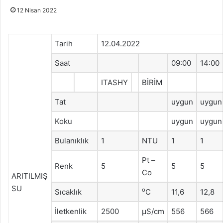
12 Nisan 2022
Tarih
12.04.2022
Saat
09:00
14:00
ITASHY
BİRİM
Tat
uygun
uygun
Koku
uygun
uygun
Bulanıklık
1
NTU
1
1
Pt –
Renk
5
5
5
Co
ARITILMIŞ
SU
o
Sıcaklık
C
11,6
12,8
İletkenlik
2500
μS/cm
556
566