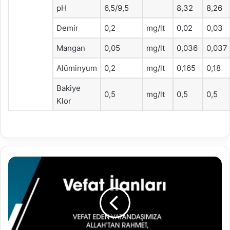
pH
6,5/9,5
8,32
8,26
Demir
0,2
mg/lt
0,02
0,03
Mangan
0,05
mg/lt
0,036
0,037
Alüminyum
0,2
mg/lt
0,165
0,18
Bakiye
0,5
mg/lt
0,5
0,5
Klor
12.04.2022
Vefat
İlanları