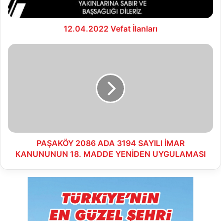
12.04.2022 Vefat İlanları
PAŞAKÖY
2086
ADA
3194
SAYILI
İMAR
KANUNUNUN
18.
MADDE
YENİDEN
PAŞAKÖY 2086 ADA 3194 SAYILI İMAR
UYGULAMASI
KANUNUNUN 18. MADDE YENİDEN UYGULAMASI