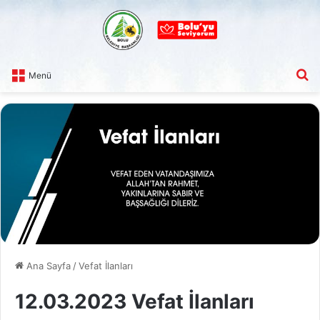
A
Menü
Ana Sayfa
/
Vefat İlanları
12.03.2023 Vefat İlanları