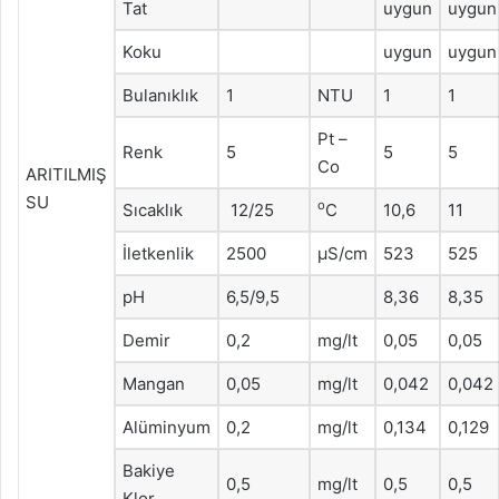
Tat
uygun
uygun
Koku
uygun
uygun
Bulanıklık
1
NTU
1
1
Pt –
Renk
5
5
5
Co
ARITILMIŞ
SU
o
Sıcaklık
12/25
C
10,6
11
İletkenlik
2500
μS/cm
523
525
pH
6,5/9,5
8,36
8,35
Demir
0,2
mg/lt
0,05
0,05
Mangan
0,05
mg/lt
0,042
0,042
Alüminyum
0,2
mg/lt
0,134
0,129
Bakiye
0,5
mg/lt
0,5
0,5
Klor