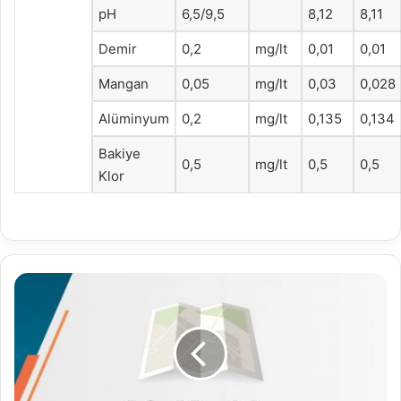
pH
6,5/9,5
8,12
8,11
Demir
0,2
mg/lt
0,01
0,01
Mangan
0,05
mg/lt
0,03
0,028
Alüminyum
0,2
mg/lt
0,135
0,134
Bakiye
0,5
mg/lt
0,5
0,5
Klor
3194
SAYILI
İMAR
KANUNUNUN
18.
MADDE
UYGULAMASI