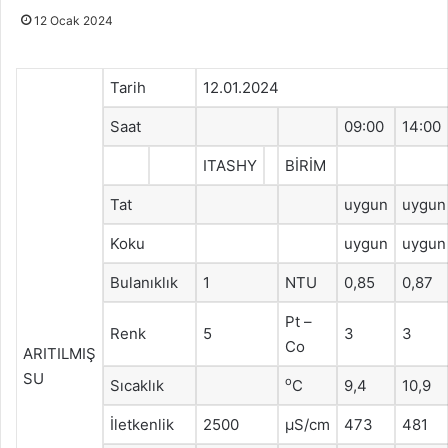
12 Ocak 2024
Tarih
12.01.2024
Saat
09:00
14:00
ITASHY
BİRİM
Tat
uygun
uygun
Koku
uygun
uygun
Bulanıklık
1
NTU
0,85
0,87
Pt –
Renk
5
3
3
Co
ARITILMIŞ
SU
o
Sıcaklık
C
9,4
10,9
İletkenlik
2500
μS/cm
473
481