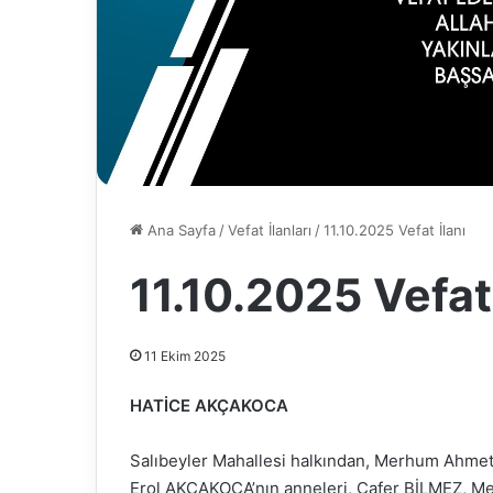
Ana Sayfa
/
Vefat İlanları
/
11.10.2025 Vefat İlanı
11.10.2025 Vefat 
11 Ekim 2025
HATİCE AKÇAKOCA
Salıbeyler Mahallesi halkından, Merhum Ahme
Erol AKÇAKOCA’nın anneleri, Cafer BİLMEZ, Me