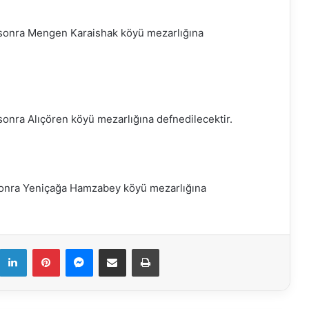
sonra Mengen Karaishak köyü mezarlığına
nra Alıçören köyü mezarlığına defnedilecektir.
onra Yeniçağa Hamzabey köyü mezarlığına
k
LinkedIn
Pinterest
Messenger
E-Mail ile paylaş
Yazdır