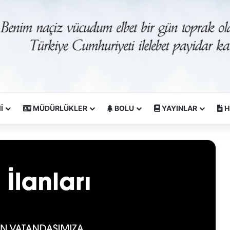
İ
MÜDÜRLÜKLER
BOLU
YAYINLAR
H