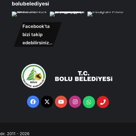
bolubelediyesi
Facebook’ta
bizi takip
edebilirsiniz…
Facebook
X
YouTube
Instagram
Whatsapp
Telefon
Destek
Hattı
ıdır. 2011 - 2026