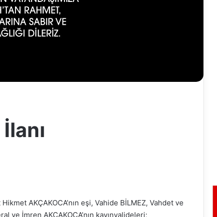
İlanı
t Hikmet AKÇAKOCA’nın eşi, Vahide BİLMEZ, Vahdet ve
ral ve İmren AKÇAKOCA’nın kayınvalideleri;