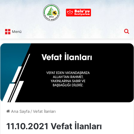
A
Menü
Ana Sayfa
/
Vefat İlanları
11.10.2021 Vefat İlanları