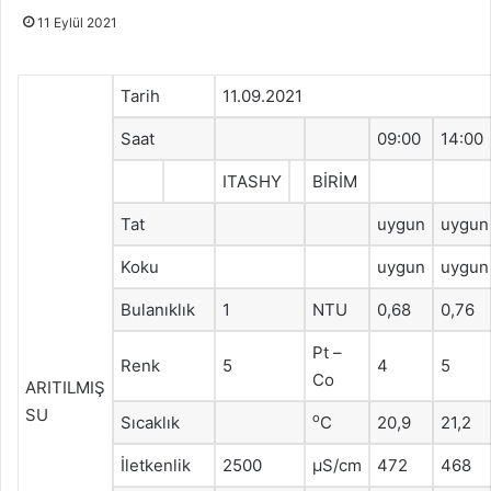
11 Eylül 2021
Tarih
11.09.2021
Saat
09:00
14:00
ITASHY
BİRİM
Tat
uygun
uygun
Koku
uygun
uygun
Bulanıklık
1
NTU
0,68
0,76
Pt –
Renk
5
4
5
Co
ARITILMIŞ
SU
o
Sıcaklık
C
20,9
21,2
İletkenlik
2500
μS/cm
472
468