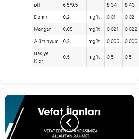
pH
6,5/9,5
8,34
8,43
Demir
0,2
mg/lt
0,01
0,02
Mangan
0,05
mg/lt
0,021
0,022
Alüminyum
0,2
mg/lt
0,006
0,006
Bakiye
0,5
mg/lt
0,5
0,5
Klor
11.09.2021
VEFAT
İLANLARI