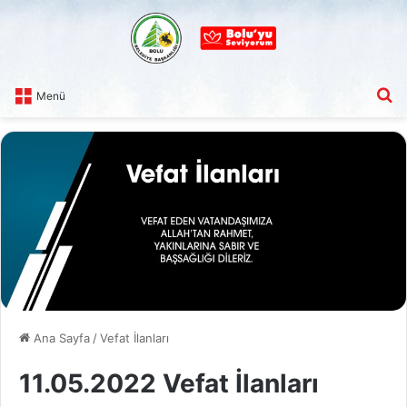
A
Menü
Ana Sayfa
/
Vefat İlanları
11.05.2022 Vefat İlanları