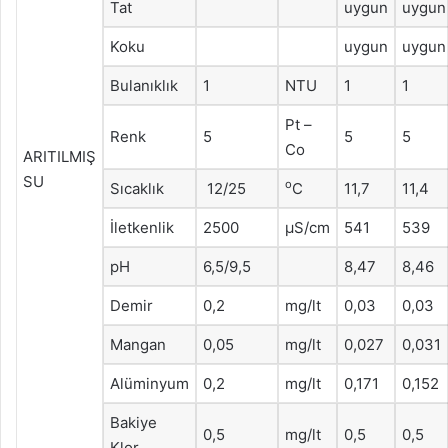
Tat
uygun
uygun
Koku
uygun
uygun
Bulanıklık
1
NTU
1
1
Pt –
Renk
5
5
5
Co
ARITILMIŞ
SU
o
Sıcaklık
12/25
C
11,7
11,4
İletkenlik
2500
μS/cm
541
539
pH
6,5/9,5
8,47
8,46
Demir
0,2
mg/lt
0,03
0,03
Mangan
0,05
mg/lt
0,027
0,031
Alüminyum
0,2
mg/lt
0,171
0,152
Bakiye
0,5
mg/lt
0,5
0,5
Klor