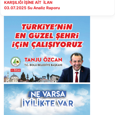
BEL
KARŞILIĞI İŞİNE AİT İLAN
SAN.
03.07.2025
03.07.2025 Su Analiz Raporu
VE
Su
TİC.
Analiz
A.Ş.
Raporu
1
ADET
TAŞINMAZ
KAT
KARŞILIĞI
İŞİNE
AİT
İLAN