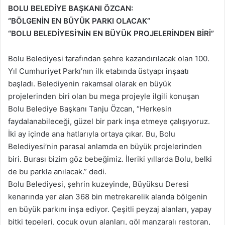
BOLU BELEDİYE BAŞKANI ÖZCAN:
“BÖLGENİN EN BÜYÜK PARKI OLACAK”
“BOLU BELEDİYESİ’NİN EN BÜYÜK PROJELERİNDEN BİRİ”
Bolu Belediyesi tarafından şehre kazandırılacak olan 100.
Yıl Cumhuriyet Parkı’nın ilk etabında üstyapı inşaatı
başladı. Belediyenin rakamsal olarak en büyük
projelerinden biri olan bu mega projeyle ilgili konuşan
Bolu Belediye Başkanı Tanju Özcan, “Herkesin
faydalanabileceği, güzel bir park inşa etmeye çalışıyoruz.
İki ay içinde ana hatlarıyla ortaya çıkar. Bu, Bolu
Belediyesi’nin parasal anlamda en büyük projelerinden
biri. Burası bizim göz bebeğimiz. İleriki yıllarda Bolu, belki
de bu parkla anılacak.” dedi.
Bolu Belediyesi, şehrin kuzeyinde, Büyüksu Deresi
kenarında yer alan 368 bin metrekarelik alanda bölgenin
en büyük parkını inşa ediyor. Çeşitli peyzaj alanları, yapay
bitki tepeleri, çocuk oyun alanları, göl manzaralı restoran,