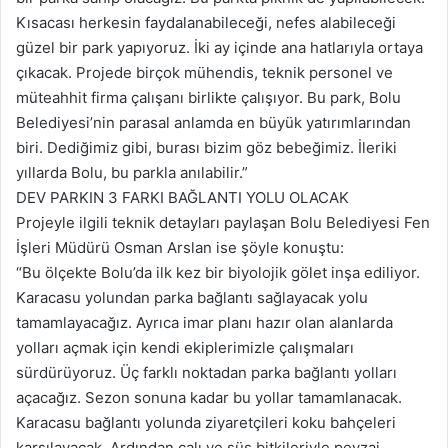
Kısacası herkesin faydalanabileceği, nefes alabileceği
güzel bir park yapıyoruz. İki ay içinde ana hatlarıyla ortaya
çıkacak. Projede birçok mühendis, teknik personel ve
müteahhit firma çalışanı birlikte çalışıyor. Bu park, Bolu
Belediyesi’nin parasal anlamda en büyük yatırımlarından
biri. Dediğimiz gibi, burası bizim göz bebeğimiz. İleriki
yıllarda Bolu, bu parkla anılabilir.”
DEV PARKIN 3 FARKI BAĞLANTI YOLU OLACAK
Projeyle ilgili teknik detayları paylaşan Bolu Belediyesi Fen
İşleri Müdürü Osman Arslan ise şöyle konuştu:
“Bu ölçekte Bolu’da ilk kez bir biyolojik gölet inşa ediliyor.
Karacasu yolundan parka bağlantı sağlayacak yolu
tamamlayacağız. Ayrıca imar planı hazır olan alanlarda
yolları açmak için kendi ekiplerimizle çalışmaları
sürdürüyoruz. Üç farklı noktadan parka bağlantı yolları
açacağız. Sezon sonuna kadar bu yollar tamamlanacak.
Karacasu bağlantı yolunda ziyaretçileri koku bahçeleri
karşılayacak. Ardından çalı ve süs bitkileriyle peyzaj