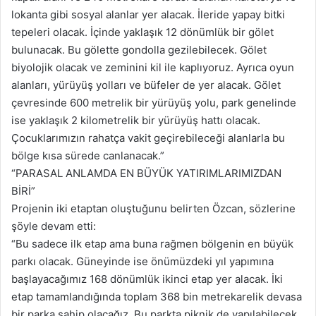
lokanta gibi sosyal alanlar yer alacak. İleride yapay bitki
tepeleri olacak. İçinde yaklaşık 12 dönümlük bir gölet
bulunacak. Bu gölette gondolla gezilebilecek. Gölet
biyolojik olacak ve zeminini kil ile kaplıyoruz. Ayrıca oyun
alanları, yürüyüş yolları ve büfeler de yer alacak. Gölet
çevresinde 600 metrelik bir yürüyüş yolu, park genelinde
ise yaklaşık 2 kilometrelik bir yürüyüş hattı olacak.
Çocuklarımızın rahatça vakit geçirebileceği alanlarla bu
bölge kısa sürede canlanacak.”
“PARASAL ANLAMDA EN BÜYÜK YATIRIMLARIMIZDAN
BİRİ”
Projenin iki etaptan oluştuğunu belirten Özcan, sözlerine
şöyle devam etti:
“Bu sadece ilk etap ama buna rağmen bölgenin en büyük
parkı olacak. Güneyinde ise önümüzdeki yıl yapımına
başlayacağımız 168 dönümlük ikinci etap yer alacak. İki
etap tamamlandığında toplam 368 bin metrekarelik devasa
bir parka sahip olacağız. Bu parkta piknik de yapılabilecek.