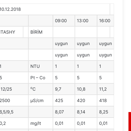
10.12.2018
09:00
13:00
16:00
ITASHY
BİRİM
uygun
uygun
uygun
uygun
uygun
uygun
1
NTU
1
1
1
5
Pt – Co
5
5
5
o
12/25
C
9,7
10,8
11,2
2500
μS/cm
425
420
418
6,5/9,5
8,07
8,14
8,25
0,2
mg/lt
0,01
0,01
0,01