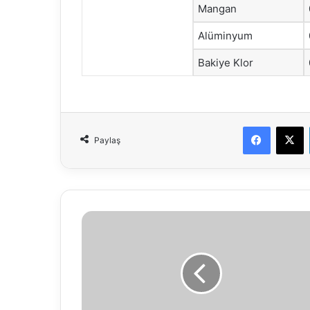
Mangan
Alüminyum
Bakiye Klor
Faceboo
X
Paylaş
08.12.2018
Su
Analiz
Raporu