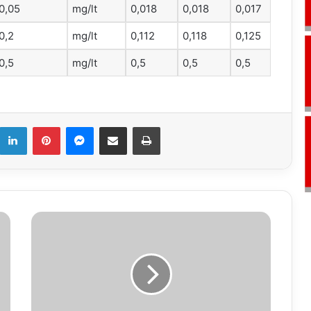
0,05
mg/lt
0,018
0,018
0,017
0,2
mg/lt
0,112
0,118
0,125
0,5
mg/lt
0,5
0,5
0,5
k
LinkedIn
Pinterest
Messenger
E-Mail ile paylaş
Yazdır
11.12.2018
Vefat
İlanları