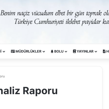
İ
MÜDÜRLÜKLER
BOLU
YAYINLAR
H
poru
naliz Raporu