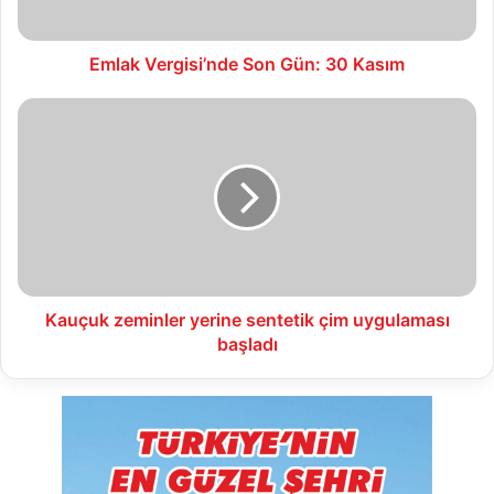
Emlak Vergisi’nde Son Gün: 30 Kasım
Kauçuk
zeminler
yerine
sentetik
çim
uygulaması
başladı
Kauçuk zeminler yerine sentetik çim uygulaması
başladı