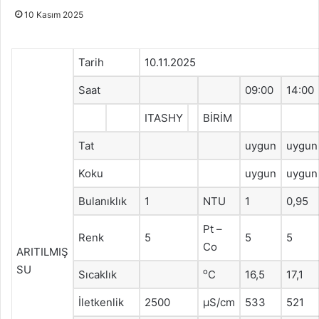
10 Kasım 2025
Tarih
10.11.2025
Saat
09:00
14:00
ITASHY
BİRİM
Tat
uygun
uygun
Koku
uygun
uygun
Bulanıklık
1
NTU
1
0,95
Pt –
Renk
5
5
5
Co
ARITILMIŞ
SU
o
Sıcaklık
C
16,5
17,1
İletkenlik
2500
μS/cm
533
521