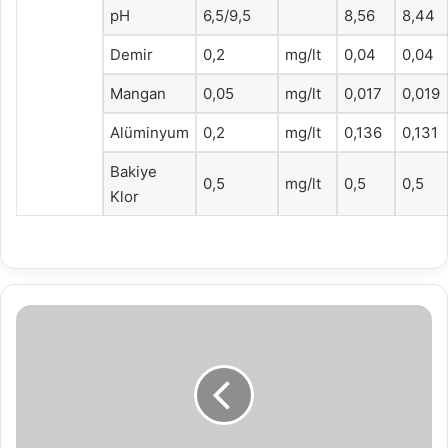
pH
6,5/9,5
8,56
8,44
Demir
0,2
mg/lt
0,04
0,04
Mangan
0,05
mg/lt
0,017
0,019
Alüminyum
0,2
mg/lt
0,136
0,131
Bakiye
0,5
mg/lt
0,5
0,5
Klor
Emlak
Vergisi’nde
Son
Gün:
30
Kasım