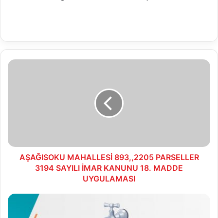
AŞAĞISOKU
MAHALLESİ
893,,2205
PARSELLER
3194
SAYILI
İMAR
KANUNU
18.
MADDE
AŞAĞISOKU MAHALLESİ 893,,2205 PARSELLER
UYGULAMASI
3194 SAYILI İMAR KANUNU 18. MADDE
UYGULAMASI
10.08.2023
Su