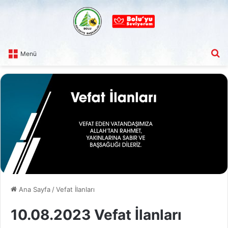
A
Menü
Ana Sayfa
/
Vefat İlanları
10.08.2023 Vefat İlanları