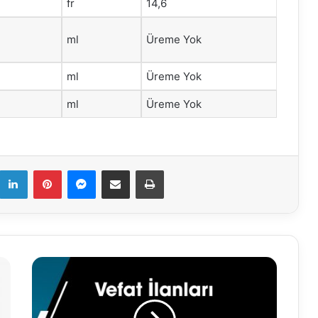
fr
14,6
ml
Üreme Yok
ml
Üreme Yok
ml
Üreme Yok
k
LinkedIn
Pinterest
Messenger
E-Mail ile paylaş
Yazdır
11.07.2024
Vefat
İlanları