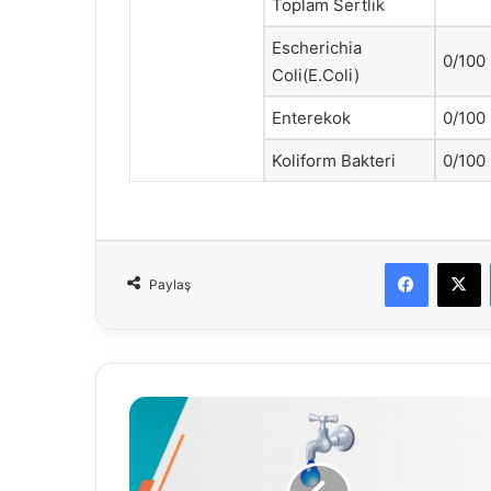
Toplam Sertlik
Escherichia
0/100
Coli(E.Coli)
Enterekok
0/100
Koliform Bakteri
0/100
Faceboo
X
Paylaş
10.07.2024
Su
Analiz
Raporu