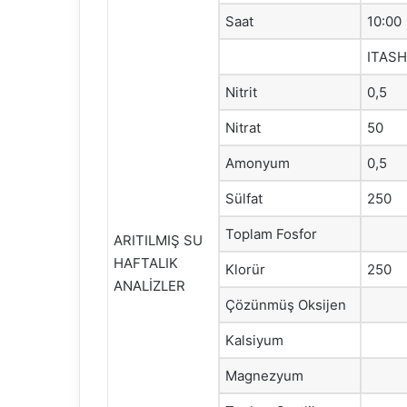
Saat
10:00
ITAS
Nitrit
0,5
Nitrat
50
Amonyum
0,5
Sülfat
250
Toplam Fosfor
ARITILMIŞ SU
HAFTALIK
Klorür
250
ANALİZLER
Çözünmüş Oksijen
Kalsiyum
Magnezyum