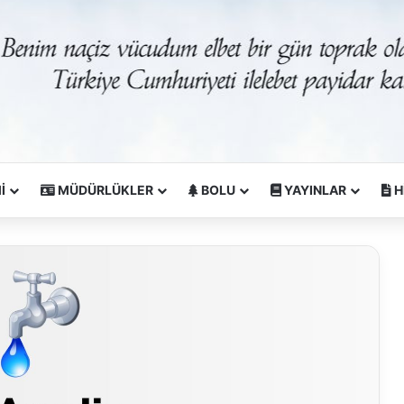
İ
MÜDÜRLÜKLER
BOLU
YAYINLAR
H