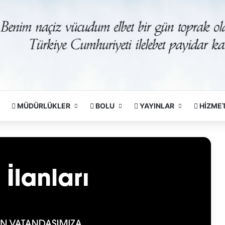
MÜDÜRLÜKLER
BOLU
YAYINLAR
HİZME