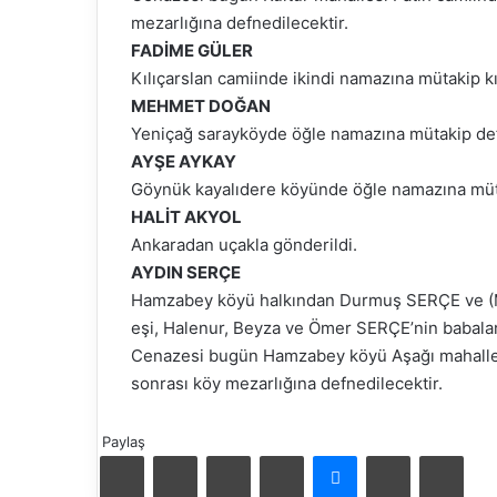
mezarlığına defnedilecektir.
FADİME GÜLER
Kılıçarslan camiinde ikindi namazına mütakip kı
MEHMET DOĞAN
Yeniçağ sarayköyde öğle namazına mütakip def
AYŞE AYKAY
Göynük kayalıdere köyünde öğle namazına müta
HALİT AKYOL
Ankaradan uçakla gönderildi.
AYDIN SERÇE
Hamzabey köyü halkından Durmuş SERÇE ve (
eşi, Halenur, Beyza ve Ömer SERÇE’nin babalar
Cenazesi bugün Hamzabey köyü Aşağı mahalle 
sonrası köy mezarlığına defnedilecektir.
Paylaş
Facebook
X
LinkedIn
Pinterest
Messenger
E-
Yazd
Mail