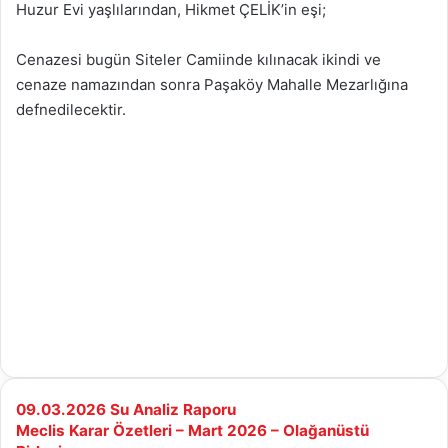
Huzur Evi yaşlılarından, Hikmet ÇELİK’in eşi;
Cenazesi bugün Siteler Camiinde kılınacak ikindi ve
cenaze namazından sonra Paşaköy Mahalle Mezarlığına
defnedilecektir.
09.03.2026
09.03.2026 Su Analiz Raporu
Su
Meclis
Meclis Karar Özetleri – Mart 2026 – Olağanüstü