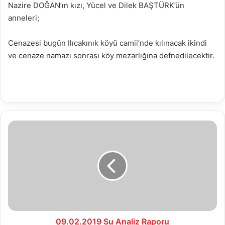
Nazire DOĞAN’ın kızı, Yücel ve Dilek BAŞTÜRK’ün
anneleri;
Cenazesi bugün Ilıcakınık köyü camii’nde kılınacak ikindi
ve cenaze namazı sonrası köy mezarlığına defnedilecektir.
09.02.2019
Su
Analiz
Raporu
09.02.2019 Su Analiz Raporu