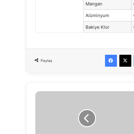
Mangan
Alüminyum
Bakiye Klor
Faceboo
X
Paylaş
10.02.2018
Vefat
İlanı