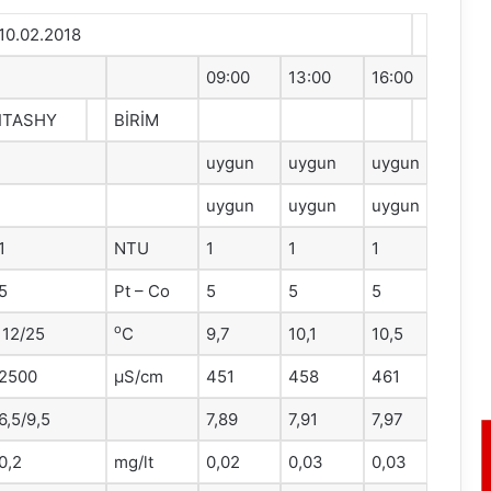
10.02.2018
09:00
13:00
16:00
ITASHY
BİRİM
uygun
uygun
uygun
uygun
uygun
uygun
1
NTU
1
1
1
5
Pt – Co
5
5
5
o
12/25
C
9,7
10,1
10,5
2500
μS/cm
451
458
461
6,5/9,5
7,89
7,91
7,97
0,2
mg/lt
0,02
0,03
0,03