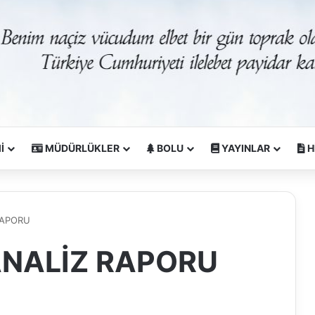
İ
MÜDÜRLÜKLER
BOLU
YAYINLAR
H
RAPORU
 ANALİZ RAPORU