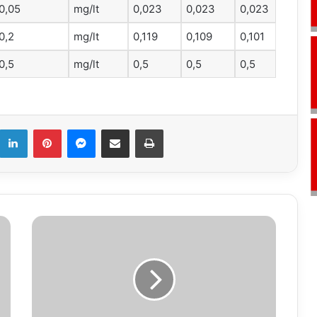
0,05
mg/lt
0,023
0,023
0,023
0,2
mg/lt
0,119
0,109
0,101
0,5
mg/lt
0,5
0,5
0,5
k
LinkedIn
Pinterest
Messenger
E-Mail ile paylaş
Yazdır
11.02.2018
Vefat
İlanı