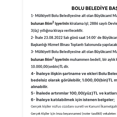
BOLU BELEDİYE B
1- Mülkiyeti Bolu Belediyesine ait olan
Büyükcami Mah
2
bulunan 86m
işyerinin
kiralama işi; 2886 sayılı Dev
3(üç) yıllığına kiraya verilecektir.
2- İhale 23.08.2022 Salı günü saat 14:00′ de Büyükca
Başkanlığı Hizmet Binası Toplantı Salonunda yapılacakt
3- Mülkiyeti Bolu Belediyesine ait olan
Büyükcami Mah
2
bulunan 86m
işyerinin
muhammen bedeli, bir aylık k
10.000,00(onbin)TL dir.
4- İhaleye ilişkin şartname ve ekleri Bolu Be
bedelsiz olarak görülebilir, 1.000,00(bin)TL m
alınabilir.
5- İhalede artırımlar 100,00(yüz)TL ve katları
6- İhaleye katılabilmek için istenen belgeler;
Gerçek kişiler nüfus cüzdanı sureti ve Kanuni İkametgah
Gerçek Kişiler için imza beyannamesi (noter tasdikli) vekaleten i