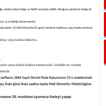
olduğu odalarından belge ve Teklif vermeye yetkili olduğunu gösteren belge ile
 için, iş ortaklığı beyannamesi,
ına alacakları 10.000,00(onbin)TL geçici teminat makbuzu veya banka teminat
makbuz veya banka dekontu,
,
dan veya dolaylı ihaleye katılamazlar. İstekliler bu madde
lerdir.
u zarflarını 2886 Sayılı Devlet İhale Kanununun 35/c maddesinde
n geç ihale günü ihale saatine kadar Mali Hizmetler Müdürlüğüne
anunun 29. maddesi uyarınca ihaleyi yapıp