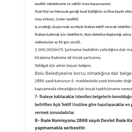
tasdikli vekaletname ve vekilin imza beyannamesi,
Tüzel Kişi ise Mevzuatı gereği tüzel kişiliğinin siciline kayıtlı 
imza sirküsü, (noter tasdikli)
İş ortaklığı oluşturmak suretiyle ihaleye teklif verecek istekliler
İhaleye katılmak için isteklilerin, Bolu Belediye Başkanlığı ad
mektubu(en az 60 gün süreli),
1.000,00(bin)TL Şartname bedelinin yatırdığına dair 
Kiralama ihalesine ait imzalı şartname,
Tebligat için adres beyan belgesi,
Bolu Belediyesine borcu olmadığına dair belge
2886 sayılı kanunun 6. maddesinde yazılı kimseler doğru
kapsamında olmadığına dair imzalı taahhütname verecek
7- İhaleye katılacaklar istenilen belgelerin konulduğ
belirtilen Açık Teklif Usulüne göre hazırlayacaklar e
vermek zorundadırlar.
8- İhale Komisyonu 2886 sayılı Devlet İhale K
yapmamakla serbesttir.