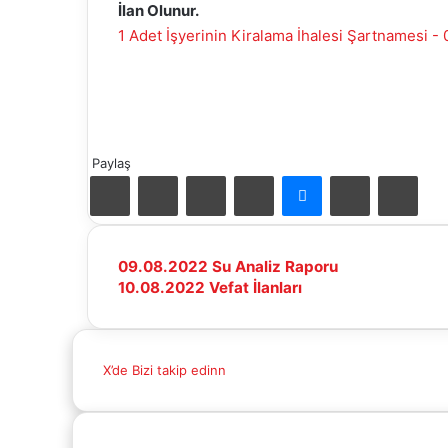
İlan Olunur.
1 Adet İşyerinin Kiralama İhalesi Şartnamesi -
Paylaş
Facebook
X
LinkedIn
Pinterest
Messenger
E-
Yazd
Mail
ile
paylaş
09.08.2022
09.08.2022 Su Analiz Raporu
Su
10.08.2022
10.08.2022 Vefat İlanları
Analiz
Vefat
Raporu
İlanları
X’de Bizi takip edinn