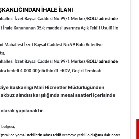
AŞKANLIĞINDAN
İHALE İLANI
allesi İzzet Baysal Caddesi No:99/1
Merkez/
BOLU adresinde
let İhale Kanununun 35/c maddesi uyarınca Açık Teklif Usulü ile
mi Mahallesi İzzet Baysal Caddesi No:99 Bolu Belediye
ır.
allesi İzzet Baysal Caddesi No:99/1
Merkez/
BOLU adresinde
ira bedeli 4.000,00(dörtbin)TL +KDV, Geçici Teminatı
lediye Başkanlığı Mali Hizmetler Müdürlüğünden
akbuz alındısı karşılığında mesai saatleri içerisinde
 olarak yapılacaktır.
 belgesi,
ştirak ediyorsa isteklilerin adına teklif vermeye yetkili olduğuna dair noter