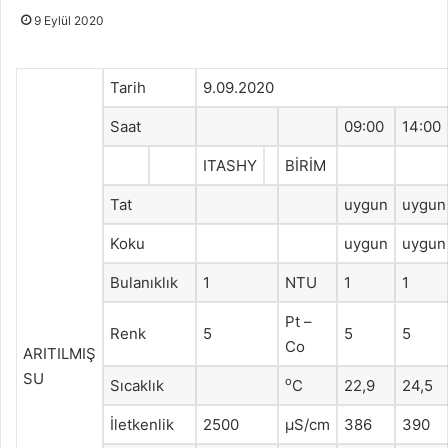
9 Eylül 2020
Tarih
9.09.2020
Saat
09:00
14:00
ITASHY
BİRİM
Tat
uygun
uygun
Koku
uygun
uygun
Bulanıklık
1
NTU
1
1
Pt –
Renk
5
5
5
Co
ARITILMIŞ
SU
o
Sıcaklık
C
22,9
24,5
İletkenlik
2500
μS/cm
386
390