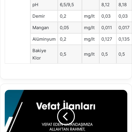
pH
6,5/9,5
8,12
8,18
Demir
0,2
mg/lt
0,03
0,03
Mangan
0,05
mg/lt
0,011
0,017
Alüminyum
0,2
mg/lt
0,127
0,135
Bakiye
0,5
mg/lt
0,5
0,5
Klor
09.09.2020
VEFAT
İLANLARI