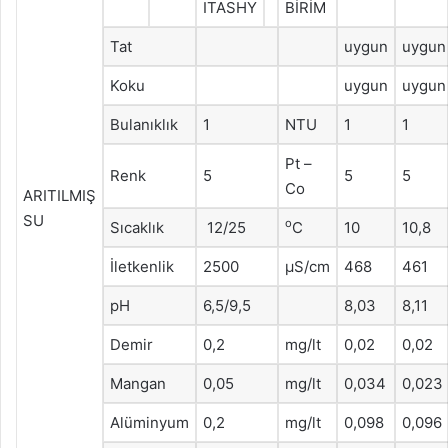
ITASHY
BİRİM
Tat
uygun
uygun
Koku
uygun
uygun
Bulanıklık
1
NTU
1
1
Pt –
Renk
5
5
5
Co
ARITILMIŞ
SU
o
Sıcaklık
12/25
C
10
10,8
İletkenlik
2500
μS/cm
468
461
pH
6,5/9,5
8,03
8,11
Demir
0,2
mg/lt
0,02
0,02
Mangan
0,05
mg/lt
0,034
0,023
Alüminyum
0,2
mg/lt
0,098
0,096