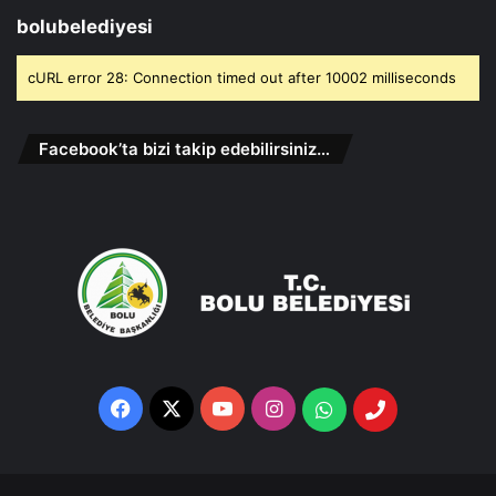
bolubelediyesi
cURL error 28: Connection timed out after 10002 milliseconds
Facebook’ta bizi takip edebilirsiniz…
Facebook
X
YouTube
Instagram
Whatsapp
Telefon
Destek