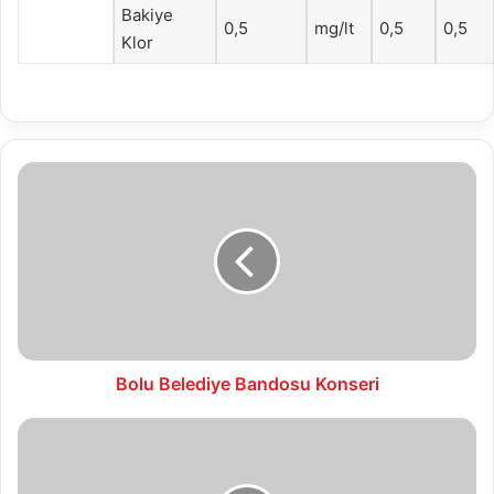
Bakiye
0,5
mg/lt
0,5
0,5
Klor
Bolu
Belediye
Bandosu
Konseri
Bolu Belediye Bandosu Konseri
10.01.2018