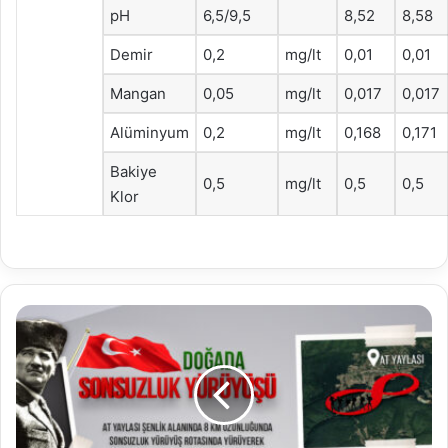
pH
6,5/9,5
8,52
8,58
Demir
0,2
mg/lt
0,01
0,01
Mangan
0,05
mg/lt
0,017
0,017
Alüminyum
0,2
mg/lt
0,168
0,171
Bakiye
0,5
mg/lt
0,5
0,5
Klor
ATAMIZ
İÇİN
YAPILACAK
SONSUZLUK
YÜRÜYÜŞÜNE
DAVET