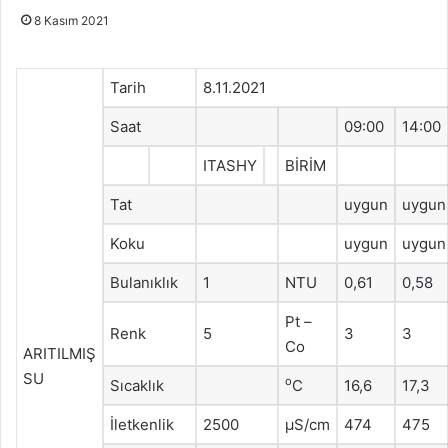
8 Kasım 2021
Tarih
8.11.2021
Saat
09:00
14:00
ITASHY
BİRİM
Tat
uygun
uygun
Koku
uygun
uygun
Bulanıklık
1
NTU
0,61
0,58
Pt –
Renk
5
3
3
Co
ARITILMIŞ
SU
o
Sıcaklık
C
16,6
17,3
İletkenlik
2500
μS/cm
474
475