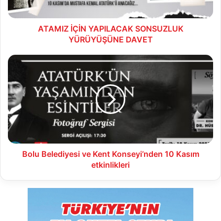
ATAMIZ İÇİN YAPILACAK SONSUZLUK
YÜRÜYÜŞÜNE DAVET
Bolu
Belediyesi
ve
Kent
Konseyi’nden
10
Kasım
etkinlikleri
Bolu Belediyesi ve Kent Konseyi’nden 10 Kasım
etkinlikleri