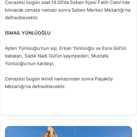
Cenazesi bugün saat:14.00’da Seben İlçesi Fatih Cami’nde
kılınacak cenaze namazı sonra Seben Merkez Mezarlığı’na
defnedilecektir.
İSMAİL YÜNLÜOĞLU
Ayten Yünlüoğlu’nun eşi, Erkan Yünlüoğlu ve Esra Gül’ün
babaları, Sadık Nadi Gül’ün kayınpederi, Mustafa
Yünlüoğlu’nun kardeşi;
Cenazesi bugün ikindi namazından sonra Paşaköy
Mezarlığı’na defnedilecektir.
Tam
kapanma