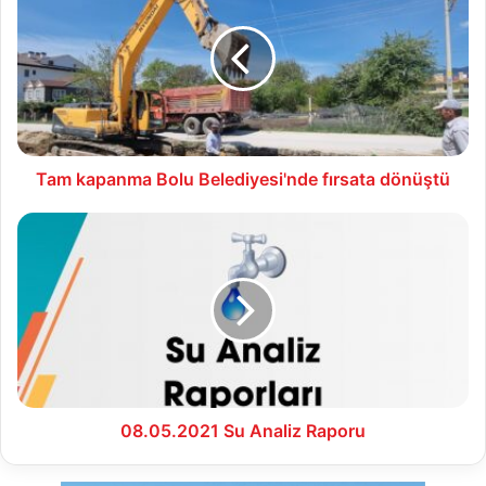
Bolu
Belediyesi'nde
fırsata
dönüştü
Tam kapanma Bolu Belediyesi'nde fırsata dönüştü
08.05.2021
Su
Analiz
Raporu
08.05.2021 Su Analiz Raporu