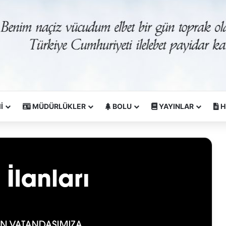
İ
MÜDÜRLÜKLER
BOLU
YAYINLAR
H