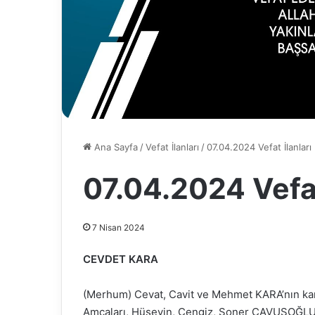
Ana Sayfa
/
Vefat İlanları
/
07.04.2024 Vefat İlanları
07.04.2024 Vefat
7 Nisan 2024
CEVDET KARA
(Merhum) Cevat, Cavit ve Mehmet KARA’nın kar
Amcaları, Hüseyin, Cengiz, Soner ÇAVUŞOĞLU v