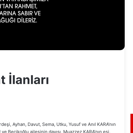
 İlanları
deşi, Ayhan, Davut, Sema, Utku, Yusuf ve Anıl KARA’nın
e Becikoğlu ailesinin dayısı, Muazzez KARA’nın eşi,