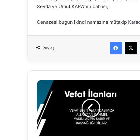
Sevda ve Umut KARA’nın babası;
Cenazesi bugun ikindi namazına mütakip Karac
Faceboo
X
Paylaş
06.04.2024
Vefat
İlanları