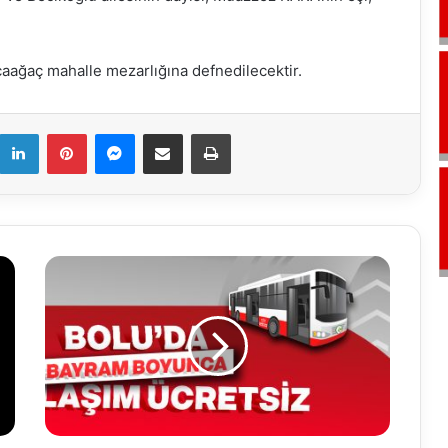
aağaç mahalle mezarlığına defnedilecektir.
k
LinkedIn
Pinterest
Messenger
E-Mail ile paylaş
Yazdır
Bolululara
müjde:
Bayram
boyunca
toplu
taşıma
ücretsiz